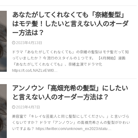
あなたがしてくれなくても「奈緒髪型」
はモテ髪！したいと言えない人のオーダ
ー方法は？
2023年4月13日
ドラマ「あなたがしてくれなくても」の奈緒の髪型はモテ髪だって知
っていましたか？ 今流行のスタイルの１つです。 【4月開始】漫画
『あなたがしてくれなくても』、奈緒主演でドラマ化
https://t.co/LNAZLvEWI0…
アンノウン「高畑充希の髪型」にしたい
と言えない人のオーダー方法は？
2023年4月7日
美容室で「キレイな芸能人と同じ髪型にしてください。」と言いづら
くないですか？ ドラマ「アンノウン」の高橋充希さんの髪型がかわい
いですよね？ https://twitter.com/unknown_ex2023/statu…