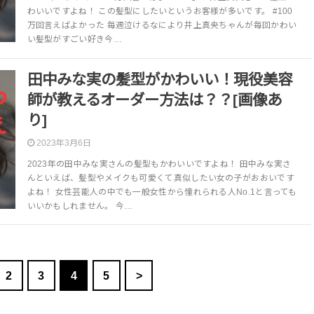
わいいですよね！ この髪型にしたいというお客様が多いです。 #100
万回言えばよかった 毎週泣けるなにより井上真央ちゃんが毎回かわい
い髪型がすごい好き今…
田中みな実の髪型がかわいい！現役美容
師が教えるオーダー方法は？？[画像あ
り]
2023年3月6日
2023年の田中みな実さんの髪型もかわいいですよね！ 田中みな実さ
んといえば、髪型やメイクも可愛くて真似したい女の子がおおいです
よね！ 女性芸能人の中でも一般女性から憧れられる人No.1と言っても
いいかもしれません。 今…
2
3
4
5
>